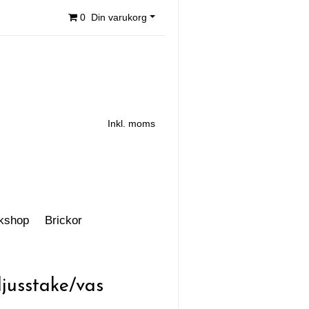
0
Din varukorg
Inkl. moms
kshop
Brickor
usstake/vas