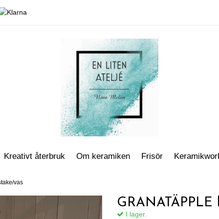
Kreativt återbruk
Om keramiken
Frisör
Keramikwor
take/vas
GRANATÄPPLE lj
I lager.