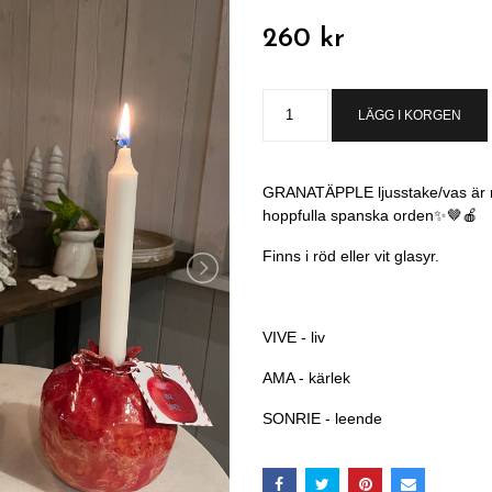
260 kr
LÄGG I KORGEN
GRANATÄPPLE ljusstake/vas är r
hoppfulla spanska orden✨🤎🍎
Finns i röd eller vit glasyr.
VIVE - liv
AMA - kärlek
SONRIE - leende