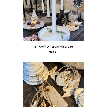
STRAND keramikljustake
390 kr