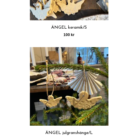
ÄNGEL keramik/S
100 kr
ÄNGEL julgranshänge/L