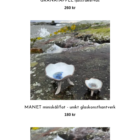
GRANATÄPPLE ljusstake/vas
260 kr
MANET miniskål/fat - unikt glaskonsthantverk
180 kr