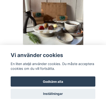
RUT pralinfat/keramik
Vi använder cookies
290 kr
En liten ateljé använder cookies. Du måste acceptera
cookies om du vill fortsätta.
Godkänn alla
Inställningar