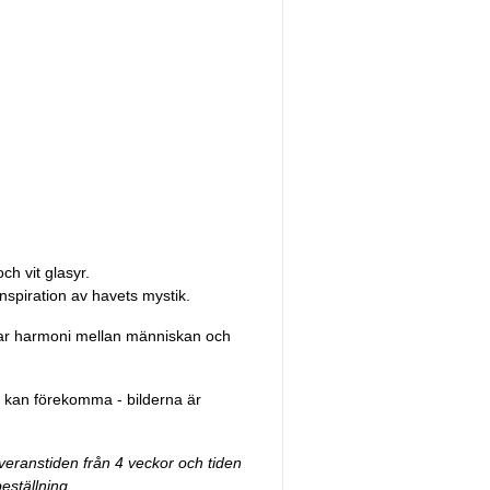
h vit glasyr.
piration av havets mystik.
ar harmoni mellan människan och
er kan förekomma - bilderna är
everanstiden från 4 veckor och tiden
beställning