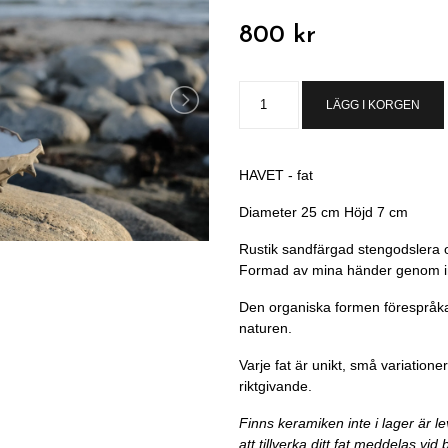
800 kr
LÄGG I KORGEN
HAVET - fat
Diameter 25 cm Höjd 7 cm
Rustik sandfärgad stengodslera oc
Formad av mina händer genom ins
Den organiska formen förespråk
naturen.
Varje fat är unikt, små variation
riktgivande.
Finns keramiken inte i lager är l
att tillverka ditt fat meddelas vid