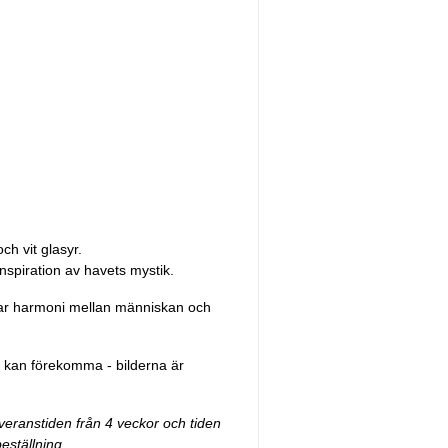
h vit glasyr.
piration av havets mystik.
ar harmoni mellan människan och
er kan förekomma - bilderna är
everanstiden från 4 veckor och tiden
 beställning.